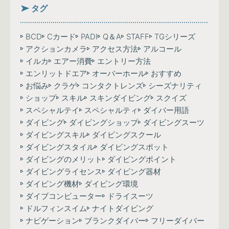
タグ
BCD
Cカード
PADI
Q＆A
STAFF
TGシリーズ
アクションカメラ
アクセス方法
アルコール
イルカ
エアー消費
エントリー方法
エンリットドエア
オーバーホール
おすすめ
お悩み
クラゲ
コンタクトレンズ
シーズナリティ
ショップ
スキル
スキンダイビング
スクイズ
スペシャルテイ
スペシャルティ
ダイバー用語
ダイビング
ダイビングショップ
ダイビングスーツ
ダイビングスキル
ダイビングスクール
ダイビングスタイル
ダイビングスポット
ダイビングのメリット
ダイビングポイント
ダイビングライセンス
ダイビング器材
ダイビング機材
ダイビング環境
ダイブコンピューター
ドライスーツ
ドルフィンスイム
ナイトダイビング
ナビゲーション
ブランクダイバー
フリーダイバー