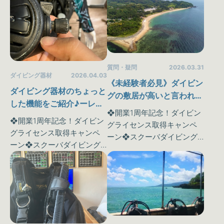
質問・疑問
2026.03.31
ダイビング器材
2026.04.03
《未経験者必見》ダイビン
ダイビング器材のちょっと
グの敷居が高いと言われる
した機能をご紹介♪ーレギ
理由３選とはなに？
❖開業1周年記念！ダイビン
ュレーター編ー
❖開業1周年記念！ダイビン
グライセンス取得キャンペ
グライセンス取得キャンペ
ーン❖スクーバダイビング
ーン❖スクーバダイビング
という特殊なスポーツは私
という特殊なスポーツは私
達が普段味わうことのでき
達が普段味わうことのでき
ない《水中世界》を体験す
ない《水中世界》を体験す
ることが可能です♪ さらに！
ることが可能です♪ さらに！
今ならマンツーマン講習だ
今ならマンツーマン講習だ
っ…
っ…