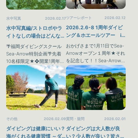
うことのできない《水…
うことのできない《水…
ツアーレポート
2026.02.12
水中写真
2026.02.17
2026.2.6-8 1周年ダイビ
水中写真編/ストロボやラ
ング＆ホエールツアー in
イトなしの場合はどんな風
沖縄
に撮ったら良いのか考えて
おかげさまで1月11日でSea-
🌴福岡ダイビングスクール
みた。
Arrowオープン１周年★それ
Sea-Arrow特別企画🌴先着
を記念して！！Sea-Arrow１
10名様限定★❖開業1周年記
周年記念ダイビング＆ホエ
念！ダイビングライセンス
ール欲張りツアーが開催さ
取得キャンペーン❖スクー
れました🌴((((ｏﾉ´3｀)ﾉです
バダイビングという特殊な
が…なんとこの週は今…
スポーツは私達が普段味わ
うことのできない《水…
その他
2026.02.09
質問・疑問
2026.02.01
ダイビングは健康にいい？
ダイビングは大人数が良
海がくれる健康習慣 ～ダ
い？少人数が良い？皆さん