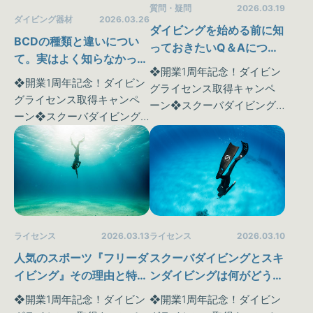
質問・疑問
2026.03.19
ダイビング器材
2026.03.26
ダイビングを始める前に知
BCDの種類と違いについ
っておきたいQ＆Aについ
て。実はよく知らなかった
て書いてみました🖊
❖開業1周年記念！ダイビン
器材の特徴などを知ってみ
❖開業1周年記念！ダイビン
グライセンス取得キャンペ
ましょう♪
グライセンス取得キャンペ
ーン❖スクーバダイビング
ーン❖スクーバダイビング
という特殊なスポーツは私
という特殊なスポーツは私
達が普段味わうことのでき
達が普段味わうことのでき
ない《水中世界》を体験す
ない《水中世界》を体験す
ることが可能です♪ さらに！
ることが可能です♪ さらに！
今ならマンツーマン講習だ
今ならマンツーマン講習だ
っ…
っ…
ライセンス
2026.03.13
ライセンス
2026.03.10
人気のスポーツ『フリーダ
スクーバダイビングとスキ
イビング』その理由と特徴
ンダイビングは何がどう違
は？なにができる様にな
う？について解説してみま
❖開業1周年記念！ダイビン
❖開業1周年記念！ダイビン
る？
した♪