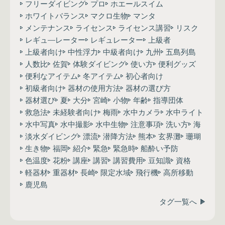
フリーダイビング
プロ
ホエールスイム
ホワイトバランス
マクロ生物
マンタ
メンテナンス
ライセンス
ライセンス講習
リスク
レギュ―レーター
レギュレーター
上級者
上級者向け
中性浮力
中級者向け
九州
五島列島
人数比
佐賀
体験ダイビング
使い方
便利グッズ
便利なアイテム
冬アイテム
初心者向け
初級者向け
器材の使用方法
器材の選び方
器材選び
夏
大分
宮崎
小物
年齢
指導団体
救急法
未経験者向け
梅雨
水中カメラ
水中ライト
水中写真
水中撮影
水中生物
注意事項
洗い方
海
淡水ダイビング
漂流
潜降方法
熊本
玄界灘
珊瑚
生き物
福岡
紹介
緊急
緊急時
船酔い予防
色温度
花粉
講座
講習
講習費用
豆知識
資格
軽器材
重器材
長崎
限定水域
飛行機
高所移動
鹿児島
タグ一覧へ