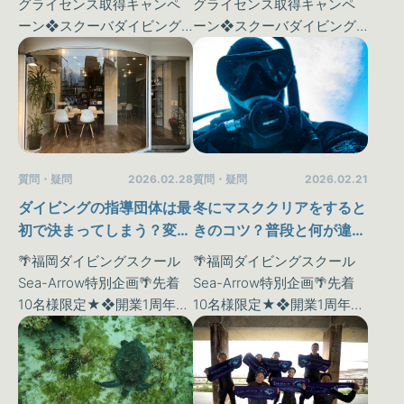
グライセンス取得キャンペ
グライセンス取得キャンペ
ーン❖スクーバダイビング
ーン❖スクーバダイビング
という特殊なスポーツは私
という特殊なスポーツは私
達が普段味わうことのでき
達が普段味わうことのでき
ない《水中世界》を体験す
ない《水中世界》を体験す
ることが可能です♪ さらに！
ることが可能です♪ さらに！
今ならマンツーマン講習だ
今ならマンツーマン講習だ
っ…
っ…
質問・疑問
2026.02.21
質問・疑問
2026.02.28
冬にマスククリアをすると
ダイビングの指導団体は最
きのコツ？普段と何が違う
初で決まってしまう？変更
のかSTAFFが解説します♪
は可能なのかどうか
🌴福岡ダイビングスクール
🌴福岡ダイビングスクール
Sea-Arrow特別企画🌴先着
Sea-Arrow特別企画🌴先着
10名様限定★❖開業1周年記
10名様限定★❖開業1周年記
念！ダイビングライセンス
念！ダイビングライセンス
取得キャンペーン❖スクー
取得キャンペーン❖スクー
バダイビングという特殊な
バダイビングという特殊な
スポーツは私達が普段味わ
スポーツは私達が普段味わ