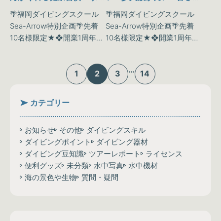
イビングで整う～
はどっち派でしょうか
🌴福岡ダイビングスクール
🌴福岡ダイビングスクール
(^^？
Sea-Arrow特別企画🌴先着
Sea-Arrow特別企画🌴先着
10名様限定★❖開業1周年記
10名様限定★❖開業1周年記
念！ダイビングライセンス
念！ダイビングライセンス
取得キャンペーン❖スクー
取得キャンペーン❖スクー
…
バダイビングという特殊な
バダイビングという特殊な
1
2
3
14
スポーツは私達が普段味わ
スポーツは私達が普段味わ
うことのできない《水…
うことのできない《水…
カテゴリー
お知らせ
その他
ダイビングスキル
ダイビングポイント
ダイビング器材
ダイビング豆知識
ツアーレポート
ライセンス
便利グッズ
未分類
水中写真
水中機材
海の景色や生物
質問・疑問