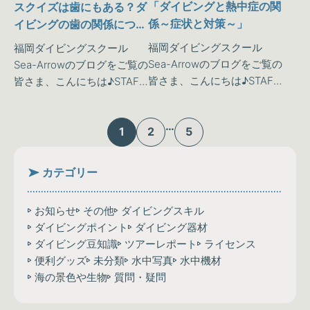
「ダイビングと熱中症の関
スクイズは歯にもある？ダ
係～症状と対策～」
イビングの歯の関係につい
てSTAFFが解説してみまし
福岡ダイビングスクール
福岡ダイビングスクール
た♪
Sea-Arrowのブログをご覧の
Sea-Arrowのブログをご覧の
皆さま、こんにちは♪STAFF
皆さま、こんにちは♪STAFF
のかとうです☺ 12月もすで
のヒロです(^^ 12月も中旬に
に2週目…あっという間に年
入りましたね❄寒い日が続い
…
末が迫ってきてて恐ろしい
ていますが、皆様風邪を引
1
2
5
かぎりです('ω')クリスマス・
かない様にご注意下さいね
忘年…
💦さてさ…
カテゴリー
お知らせ
その他
ダイビングスキル
ダイビングポイント
ダイビング器材
ダイビング豆知識
ツアーレポート
ライセンス
便利グッズ
未分類
水中写真
水中機材
海の景色や生物
質問・疑問