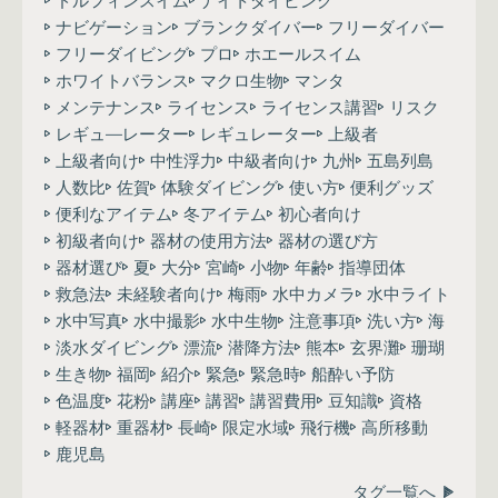
ドルフィンスイム
ナイトダイビング
ナビゲーション
ブランクダイバー
フリーダイバー
フリーダイビング
プロ
ホエールスイム
ホワイトバランス
マクロ生物
マンタ
メンテナンス
ライセンス
ライセンス講習
リスク
レギュ―レーター
レギュレーター
上級者
上級者向け
中性浮力
中級者向け
九州
五島列島
人数比
佐賀
体験ダイビング
使い方
便利グッズ
便利なアイテム
冬アイテム
初心者向け
初級者向け
器材の使用方法
器材の選び方
器材選び
夏
大分
宮崎
小物
年齢
指導団体
救急法
未経験者向け
梅雨
水中カメラ
水中ライト
水中写真
水中撮影
水中生物
注意事項
洗い方
海
淡水ダイビング
漂流
潜降方法
熊本
玄界灘
珊瑚
生き物
福岡
紹介
緊急
緊急時
船酔い予防
色温度
花粉
講座
講習
講習費用
豆知識
資格
軽器材
重器材
長崎
限定水域
飛行機
高所移動
鹿児島
タグ一覧へ