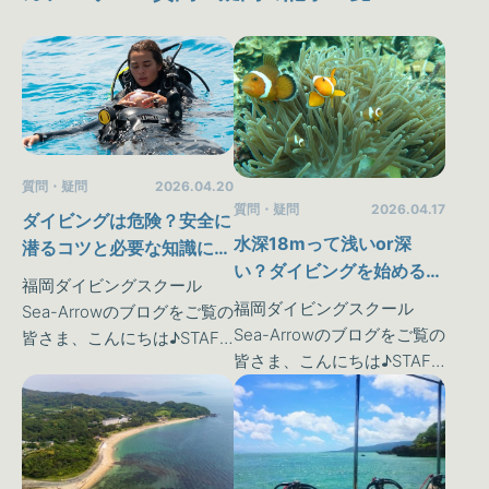
質問・疑問
2026.04.20
質問・疑問
2026.04.17
ダイビングは危険？安全に
水深18mって浅いor深
潜るコツと必要な知識につ
い？ダイビングを始める時
いて知っておきましょう
福岡ダイビングスクール
の気になるこの疑問にお答
(^^
福岡ダイビングスクール
Sea-Arrowのブログをご覧の
えします(^^
Sea-Arrowのブログをご覧の
皆さま、こんにちは♪STAFF
皆さま、こんにちは♪STAFF
の矢澤です(^^ 4月も中旬を
の矢澤です(^^お久しぶりな
過ぎ、GWが近づいてきまし
ブログになってしまいまし
たね♪もうすでにGWの予定
た💦申し訳ございません
は決まっておりますか？ダ
m(__)m先週末は鳥取県に行
イビング…