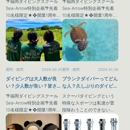
🌴福岡ダイビングスクール
🌴福岡ダイビングスクール
Sea-Arrow特別企画🌴先着
Sea-Arrow特別企画🌴先着
10名様限定★❖開業1周年記
10名様限定★❖開業1周年記
念！ダイビングライセンス
念！ダイビングライセンス
取得キャンペーン❖スクー
取得キャンペーン❖スクー
バダイビングという特殊な
バダイビングという特殊な
スポーツは私達が普段味わ
スポーツは私達が普段味わ
うことのできない《水…
うことのできない《水…
質問・疑問
2026.01.30
質問・疑問
2026.02.01
ブランクダイバーってどん
ダイビングは大人数が良
な人？久しぶりのダイビン
い？少人数が良い？皆さん
グで意識したことが良いこ
はどっち派でしょうか
スクーバダイビングという
🌴福岡ダイビングスクール
ととは。
(^^？
特殊なスポーツは私達が普
Sea-Arrow特別企画🌴先着
段味わうことのできない
10名様限定★❖開業1周年記
《水中世界》を体験するこ
念！ダイビングライセンス
とが可能です♪しかしダイビ
取得キャンペーン❖スクー