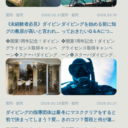
っておりま…
質問・疑問
2026.03.19
質問・疑問
2026.03.31
ダイビングを始める前に知
《未経験者必見》ダイビン
っておきたいQ＆Aについ
グの敷居が高いと言われる
て書いてみました🖊
理由３選とはなに？
❖開業1周年記念！ダイビン
❖開業1周年記念！ダイビン
グライセンス取得キャンペ
グライセンス取得キャンペ
ーン❖スクーバダイビング
ーン❖スクーバダイビング
という特殊なスポーツは私
という特殊なスポーツは私
達が普段味わうことのでき
達が普段味わうことのでき
ない《水中世界》を体験す
ない《水中世界》を体験す
ることが可能です♪ さらに！
ることが可能です♪ さらに！
今ならマンツーマン講習だ
今ならマンツーマン講習だ
っ…
っ…
質問・疑問
2026.02.21
質問・疑問
2026.02.28
冬にマスククリアをすると
ダイビングの指導団体は最
きのコツ？普段と何が違う
初で決まってしまう？変更
のかSTAFFが解説します♪
は可能なのかどうか