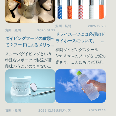
ングを趣味にしたり、楽し
バダイビングという特殊な
んでいく為にはライセンス
スポーツは私達が普段味わ
（資格）が必要になってき
うことのできない《水…
ます。そ…
質問・疑問
2025.12.26
質問・疑問
2026.01.22
ドライスーツには必須のド
ダイビングフードの種類っ
ライホースについて。 よ
て？フードによるメリット
くある質問疑問をまとめて
福岡ダイビングスクール
とデメリットとはなに？
みました📝
スクーバダイビングという
Sea-Arrowのブログをご覧の
特殊なスポーツは私達が普
皆さま、こんにちは♪STAFF
段味わうことのできない
のヒロです(^^昨日クリスマ
《水中世界》を体験するこ
スが終わり、あっという間
とが可能です♪しかしダイビ
の2025年終了のカウンドダ
ングを趣味にしたり、楽し
ウン🎍今年ご利用いただい
んでいく為にはライセンス
た皆様、あ…
（資格）が必要になってき
ます。そ…
便利グッズ
2025.12.14
質問・疑問
2025.12.19