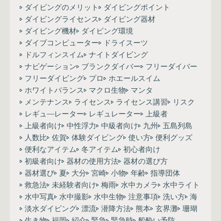
ダイビングのメリット
ダイビングポイント
ダイビングライセンス
ダイビング器材
ダイビング機材
ダイビング環境
ダイブコンピューター
ドライスーツ
ドルフィンスイム
ナイトダイビング
ナビゲーション
ブランクダイバー
フリーダイバー
フリーダイビング
プロ
ホエールスイム
ホワイトバランス
マクロ生物
マンタ
メンテナンス
ライセンス
ライセンス講習
リスク
レギュ―レーター
レギュレーター
上級者
上級者向け
中性浮力
中級者向け
九州
五島列島
人数比
佐賀
体験ダイビング
使い方
便利グッズ
便利なアイテム
冬アイテム
初心者向け
初級者向け
器材の使用方法
器材の選び方
器材選び
夏
大分
宮崎
小物
年齢
指導団体
救急法
未経験者向け
梅雨
水中カメラ
水中ライト
水中写真
水中撮影
水中生物
注意事項
洗い方
海
淡水ダイビング
漂流
潜降方法
熊本
玄界灘
珊瑚
生き物
福岡
紹介
緊急
緊急時
船酔い予防