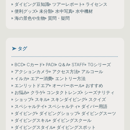
い…
ダイビング豆知識
ツアーレポート
ライセンス
便利グッズ
未分類
水中写真
水中機材
海の景色や生物
質問・疑問
タグ
BCD
Cカード
PADI
Q＆A
STAFF
TGシリーズ
アクションカメラ
アクセス方法
アルコール
イルカ
エアー消費
エントリー方法
エンリットドエア
オーバーホール
おすすめ
お悩み
クラゲ
コンタクトレンズ
シーズナリティ
ショップ
スキル
スキンダイビング
スクイズ
スペシャルテイ
スペシャルティ
ダイバー用語
ダイビング
ダイビングショップ
ダイビングスーツ
ダイビングスキル
ダイビングスクール
ダイビングスタイル
ダイビングスポット