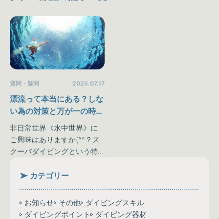
質問・疑問
2025.07.17
漂流って本当にある？しな
い為の対策と万が一の時の
『緊急器材』のご紹介。
非日常世界《水中世界》に
ご興味はありますか(^^？ス
クーバダイビングという特
殊なスポーツは私達が普段
味わうことのできない《水
カテゴリー
中世界》を体験することが
可能です♪しかしダイビング
お知らせ
その他
ダイビングスキル
を趣味にしたり、楽しんで
ダイビングポイント
ダイビング器材