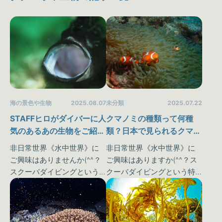
海の景色や生物
2025.08.07
未分類
2025.07.22
STAFFヒロがダイバーに人
クマノミの種類って何種
気のあるあの生物をご紹介
類？日本で見られるクマノ
しています(^^♪
ミと生態について
非日常世界《水中世界》に
非日常世界《水中世界》に
ご興味はありませんか(^^？
ご興味はありますか(^^？ス
スクーバダイビングという
クーバダイビングという特
特殊なスポーツは私達が普
殊なスポーツは私達が普段
段味わうことのできない
味わうことのできない《水
《水中世界》を体験するこ
中世界》を体験することが
とが可能です♪しかしダイビ
可能です♪しかしダイビング