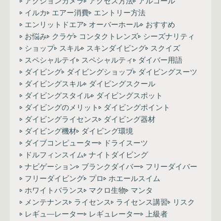
アクションカメラ
アクセス方法
アルコール
イルカ
エアー消費
エントリー方法
エンリットドエア
オーバーホール
おすすめ
お悩み
クラゲ
コンタクトレンズ
シーズナリティ
ショップ
スキル
スキンダイビング
スクイズ
スペシャルテイ
スペシャルティ
ダイバー用語
ダイビング
ダイビングショップ
ダイビングスーツ
ダイビングスキル
ダイビングスクール
ダイビングスタイル
ダイビングスポット
ダイビングのメリット
ダイビングポイント
ダイビングライセンス
ダイビング器材
ダイビング機材
ダイビング環境
ダイブコンピューター
ドライスーツ
ドルフィンスイム
ナイトダイビング
ナビゲーション
ブランクダイバー
フリーダイバー
フリーダイビング
プロ
ホエールスイム
ホワイトバランス
マクロ生物
マンタ
メンテナンス
ライセンス
ライセンス講習
リスク
レギュ―レーター
レギュレーター
上級者