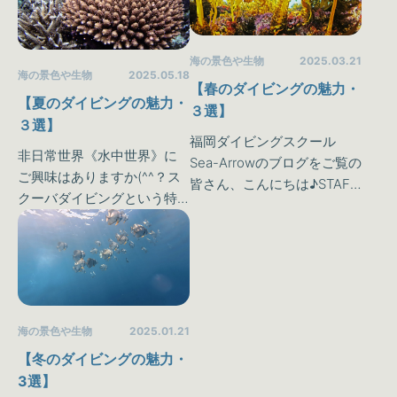
ングを趣味にしたり、楽し
を趣味にしたり、楽しんで
んで…
い…
海の景色や生物
2025.03.21
海の景色や生物
2025.05.18
【春のダイビングの魅力・
【夏のダイビングの魅力・
３選】
３選】
福岡ダイビングスクール
非日常世界《水中世界》に
Sea-Arrowのブログをご覧の
ご興味はありますか(^^？ス
皆さん、こんにちは♪STAFF
クーバダイビングという特
ヒロです(^^ゞ 3月も21日に
殊なスポーツは私達が普段
なりましたね🌞今年ももう4
味わうことのできない《水
ヶ月目が見えてきたか―と
中世界》を体験することが
思ったら、時が経つのが早
可能です♪しかしダイビング
すぎて驚…
を趣味にしたり、楽しんで
い…
海の景色や生物
2025.01.21
【冬のダイビングの魅力・
3選】