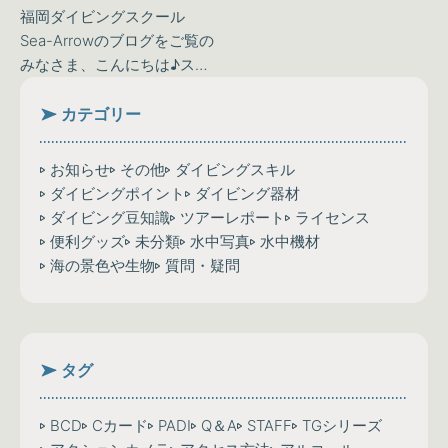
福岡ダイビングスクール
Sea-Arrowのブログをご覧の
みなさま、こんにちは♪スタ
ッフのヒロです(^^♪本日もお
店は元気にOPEN中です
カテゴリー
(^^)Instagramやfacebookで
店内写真をUPしま…
お知らせ
その他
ダイビングスキル
ダイビングポイント
ダイビング器材
ダイビング豆知識
ツアーレポート
ライセンス
便利グッズ
未分類
水中写真
水中機材
海の景色や生物
質問・疑問
タグ
BCD
Cカード
PADI
Q＆A
STAFF
TGシリーズ