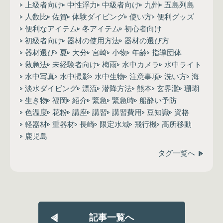
上級者向け
中性浮力
中級者向け
九州
五島列島
人数比
佐賀
体験ダイビング
使い方
便利グッズ
便利なアイテム
冬アイテム
初心者向け
初級者向け
器材の使用方法
器材の選び方
器材選び
夏
大分
宮崎
小物
年齢
指導団体
救急法
未経験者向け
梅雨
水中カメラ
水中ライト
水中写真
水中撮影
水中生物
注意事項
洗い方
海
淡水ダイビング
漂流
潜降方法
熊本
玄界灘
珊瑚
生き物
福岡
紹介
緊急
緊急時
船酔い予防
色温度
花粉
講座
講習
講習費用
豆知識
資格
軽器材
重器材
長崎
限定水域
飛行機
高所移動
鹿児島
タグ一覧へ
記事一覧へ