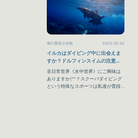
海の景色や生物
2025.05.02
イルカはダイビング中に出会えま
すか？ドルフィンスイムの注意点
について
非日常世界《水中世界》にご興味は
ありますか(^^？スクーバダイビング
という特殊なスポーツは私達が普段
味わうことのできない《水中世界》
を体験することが可能です♪しかしダ
イビングを趣味にしたり、楽しんで
い…