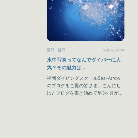
質問・疑問
2025.02.14
水中写真ってなんでダイバーに人
気？その魅力は…
福岡ダイビングスクールSea-Arrow
のブログをご覧の皆さま、こんにち
は♪ ブログを書き始めて早3ヶ月が経
とうとしていることに最近気づきま
した、STAFFヒロです(^^笑 ブログを
毎回ご覧いただいて…