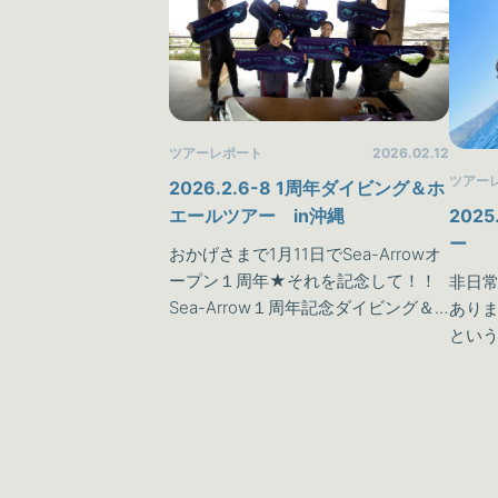
ツアーレポート
2026.02.12
ツアー
2026.2.6-8 1周年ダイビング＆ホ
202
エールツアー in沖縄
ー
おかげさまで1月11日でSea-Arrowオ
ープン１周年★それを記念して！！
非日
Sea-Arrow１周年記念ダイビング＆
ありま
ホエール欲張りツアーが開催されま
とい
した🌴((((ｏﾉ´3｀)ﾉですが…なんとこ
味わ
の週は今…
を体
イビ
い…