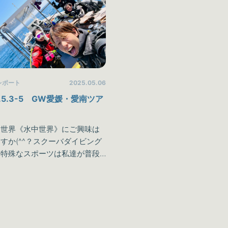
レポート
2025.05.06
5.5.3-5 GW愛媛・愛南ツア
常世界《水中世界》にご興味は
すか(^^？スクーバダイビング
う特殊なスポーツは私達が普段
うことのできない《水中世界》
験することが可能です♪しかしダ
ングを趣味にしたり、楽しんで