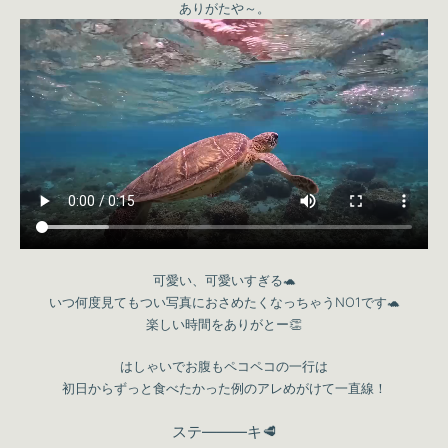
ありがたや～。
可愛い、可愛いすぎる🐢
いつ何度見てもつい写真におさめたくなっちゃうNO1です🐢
楽しい時間をありがとー👏
はしゃいでお腹もペコペコの一行は
初日からずっと食べたかった例のアレめがけて一直線！
ステ—――キ
🥩