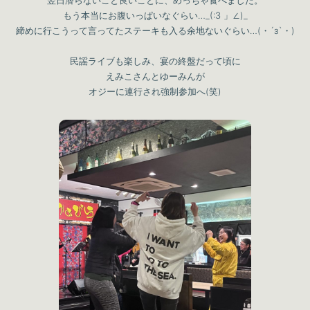
もう本当にお腹いっぱいなぐらい…_(:3 」∠)_
締めに行こうって言ってたステーキも入る余地ないぐらい…(・´з`・)
民謡ライブも楽しみ、宴の終盤だって頃に
えみこさんとゆーみんが
オジーに連行され強制参加へ(笑)