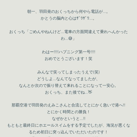
朝一、羽田発のおくっちから何やら電話が…。
かとうの脳内と心はｻﾞﾜｻﾞﾜ…。
おくっち「ごめんやねんけど…電車の方面間違えて乗れへんかった
わ…😅」
わはー!!!!ハプニング第一号!!!!
おめでとうございます！笑
みんなで笑ってしまったうえで(笑)
どうしよ…なんてなってましたが、
なんとか次ので振り替えて来れることになって一安心。
おくっち、また後でね…👋
那覇空港で羽田発のえみこさんと合流してとにかく急いで港へ!!
とにかく時間との勝負！
なぜかというと…‼
もともと最終日にホエールスイムをする予定でしたが、海況が悪くな
るため初日に突っ込んでいただいたのです！