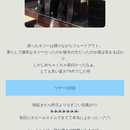
誘ったオジーは踊りながらフェードアウト。
果たして陽気なオジーだったのか観光の方だったのか謎は深まるばか
り。
しかしめちゃくちゃ面白かったなぁ。
とても良い宴カTIMEでした🤣
ツアー3日目
朝起きたら昨日よりもすごい北風が!!!!
🌬🌬🌬🌬🌬🌬🌬
初日にホエールスイムできてて本当によかった～(*_*)