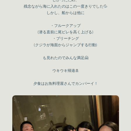
残念ながら海に入れたのはこの一度きりでした💦
しかし、船からは他に
・フルークアップ
(潜る直前に尾ビレを高く上げる)
・ブリーチング
(クジラが海面からジャンプする行動)
も見れたのでみんな満足🤗
ウキウキ帰港🚢
夕食はお魚料理屋さんでカンパーイ！