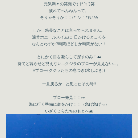
元気満々の笑顔です(*´з`)笑
疲れてへんねんって。
そりゃそうか！！(*´▽｀*)ﾜﾊﾊﾊ
しかし悠長なことは言ってられません。
通常ホエールスイムに1日かけるところを
なんとわずか3時間ほどしか時間がない！
とにかく目を凝らして探すのみ！🐋
待てど暮らせど見えない…クジラのブローが見えない…。
※ブロー(クジラたちの息つぎ(水しぶき))
一旦戻るか…と思ったその時!!
ブロー発見！！👀
海に行く準備に命をかけ！！（急げ急げっ）
いざくじらたちのもとへ🌊