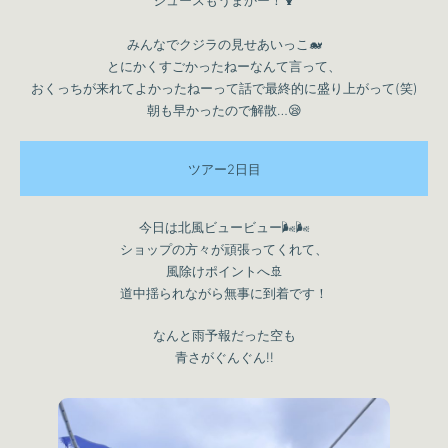
ジュースもうまかー！🍹
みんなでクジラの見せあいっこ🐋
とにかくすごかったねーなんて言って、
おくっちが来れてよかったねーって話で最終的に盛り上がって(笑)
朝も早かったので解散…😪
ツアー2日目
今日は北風ビュービュー🌬🌬
ショップの方々が頑張ってくれて、
風除けポイントへ🚢
道中揺られながら無事に到着です！
なんと雨予報だった空も
青さがぐんぐん!!