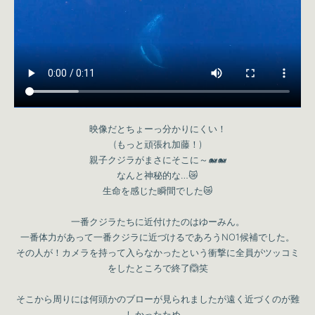
映像だとちょーっ分かりにくい！
(もっと頑張れ加藤！)
親子クジラがまさにそこに～🐋🐋
なんと神秘的な…😿
生命を感じた瞬間でした😿
一番クジラたちに近付けたのはゆーみん。
一番体力があって一番クジラに近づけるであろうNO1候補でした。
その人が！カメラを持って入らなかったという衝撃に全員がツッコミ
をしたところで終了🙆笑
そこから周りには何頭かのブローが見られましたが遠く近づくのが難
しかったため、