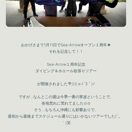
おかげさまで1月11日でSea-Arrowオープン１周年★
それを記念して！！
Sea-Arrow１周年記念
ダイビング＆ホエール欲張りツアー
が開催されました🌴((((ｏﾉ´3｀)ﾉ
ですが…なんとこの週は今季一番の寒波ということで、
各地荒れに荒れてました⛄⛄
そう…もちろん沖縄にも影響ありで、
最初から最後までスケジュール通りにはいかないツアーでした(´_ゝ
｀)笑