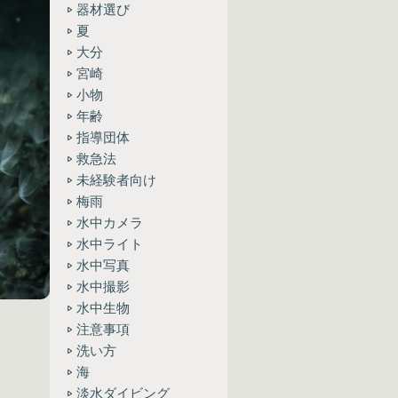
器材選び
夏
大分
宮崎
小物
年齢
指導団体
救急法
未経験者向け
梅雨
水中カメラ
水中ライト
水中写真
水中撮影
水中生物
注意事項
洗い方
海
淡水ダイビング