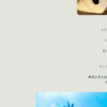
スク
《
楽
そこで
❖透き通る海