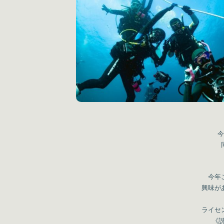
今
今年
興味が
ライセ
《