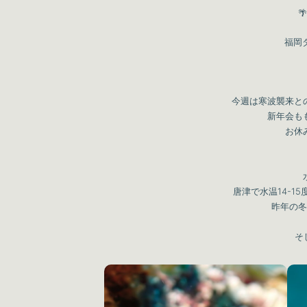
🌴
福岡ダ
今週は寒波襲来と
新年会も
お休
唐津で水温14-1
昨年の冬
そ