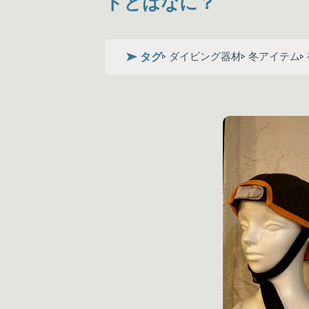
トとはなに？
タグ
ダイビング器材
冬アイテム