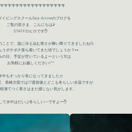
🌴🌴🌴🌴🌴🌴🌴🌴🌴🌴🌴🌴🌴🌴🌴🌴🌴
イビングスクールSea-Arrowのブログを
ご覧の皆さま、こんにちは♪
STAFFのヒロです✋
のことで、急に冷え込む寒さが舞い降りてきましたね💦
もうボチボチ落ち着いてきた頃でしょうか？👀
みの日、予定が空いているよーという方は
お気軽にお越しください(^^
水中もすっかり冬になってきました⛄
5度、長崎方面では17度前後とどこも冬らしい水温ですが
程凍てつく寒さはまだ感じない気がします。
して水中はだいぶ冬らしい―ですよー✋