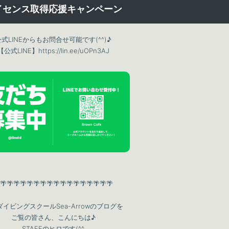
イセンス取得応援
キャンペーン
公式LINEからもお問合せ可能です(^^)♪
【公式LINE】
https://lin.ee/uOPn3AJ
🌴🌴🌴🌴🌴🌴🌴🌴🌴🌴🌴🌴🌴🌴🌴🌴🌴
イビングスクールSea-Arrowのブログを
ご覧の皆さん、こんにちは♪
STAFFのヒロです(^^