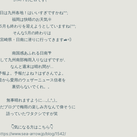
日は九州各地！はいいすぎですかね^^;
福岡は快晴のお天気🌞
5月も終わりを迎えようとしていますね(^^;
そんな5月の終わりは
宮崎県・日南に潜りに行ってきます🚙💨
南国感あふれる日南🌴
して九州南部梅雨入りなはずですが、
なんと週末は晴れ間が…
予報よ。予報だよね？はずさんでよ。
昔から愛用のウェザーニュース信者を
裏切らないでくれ。。
無事晴れますように…_(_^_)_
だブログで梅雨の楽しみ方なんて偉そうに
語っていたワタクシですが笑
👇気になる方はこちら👇
ttps://www.sea-arrow.jp/blog/1542/