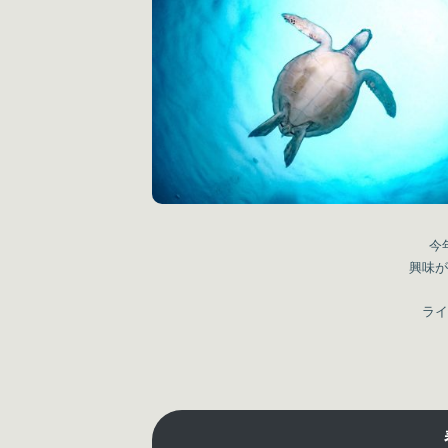
今
興味が
ライ