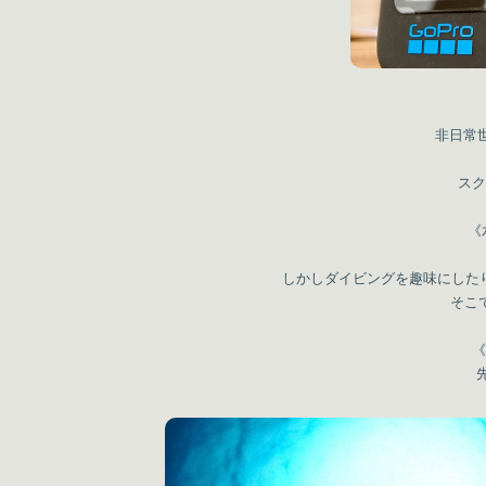
非日常
スク
《
しかしダイビングを趣味にした
そこで
《