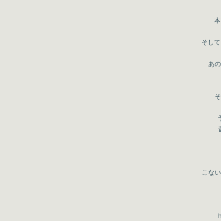
本
そして
あの
そ
こない
h