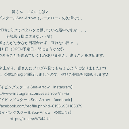
皆さん、こんにちは♪
スクールSea-Arrow（シーアロー）の矢澤です。
PENに向けてバタバタと動いている最中ですが、、、
全然思う様に進まない（笑）
屋さんがなかなか日程合わず、来れない日々…。
月11日（OPEN予定日）間に合うかな💦
できることを進めていくしかありません。違うことを進めます。
上がり、皆さんにブログを見てもらえるようになりました(^^)
ebook、公式LINEなど開設しましたので、ぜひご登録をお願いします♪
ビングスクールSea-Arrow Instagram】
s://www.instagram.com/sea.arrow/?hl=ja
イビングスクールSea-Arrow facebook】
.facebook.com/profile.php?id=61566931165379
イビングスクールSea-Arrow 公式LINE】
https://lin.ee/sW344Uc