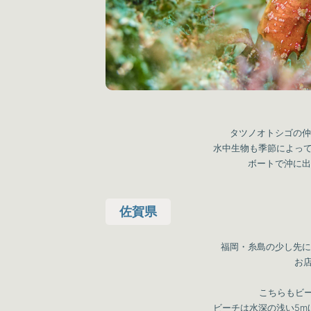
タツノオトシゴの仲
水中生物も季節によっ
ボートで沖に出
佐賀県
福岡・糸島の少し先に
お
こちらもビ
ビーチは水深の浅い5m