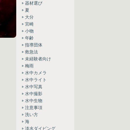
器材選び
夏
大分
宮崎
小物
年齢
指導団体
救急法
未経験者向け
梅雨
水中カメラ
水中ライト
水中写真
水中撮影
水中生物
注意事項
洗い方
海
淡水ダイビング