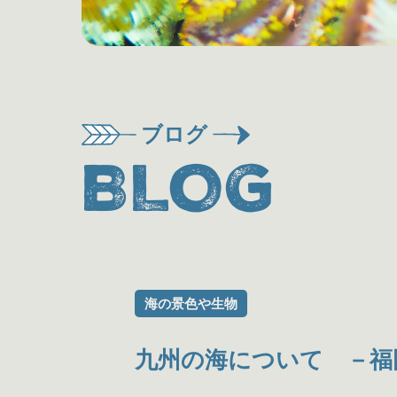
ブログ
BLOG
海の景色や生物
九州の海について －福