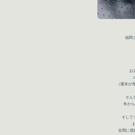
福岡ダ
お
（週末が海
そん
冬から
そして
合間に視