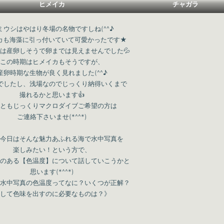
ヒメイカ
チャガラ
ミウシはやはり冬場の名物ですしね(^^♪
カも海藻に引っ付いていて可愛かったです★
は産卵しそうで卵までは見えませんでした💦
この時期はヒメイカもそうですが、
産卵時期な生物が良く見れました(^^♪
でしたし、浅場なのでじっくり納得いくまで
撮れるかと思います👍
ともじっくりマクロダイブご希望の方は
ご連絡下さいませ(*^^*)
今日はそんな魅力あふれる海で水中写真を
楽しみたい！という方で、
のある【色温度】について話していこうかと
思います(*^^*)
水中写真の色温度ってなに？いくつが正解？
して色味を出すのに必要なものは？》