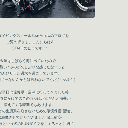
イビングスクールSea-Arrowのブログを
ご覧の皆さま、こんにちは♪
STAFFのヒロです(^^
今週はしばらく海に出ていたので、
店にいるのが久しぶりな感じだなーっと
のんびりした週末を過ごしています。
じゃないんかとは言わないでくださいね(^^;）
な平日は佐賀県・唐津に行ってきました💨
春にかけてのこの時期はだんだんと海藻が
増えてくる時期でもあります。
その生態系を崩さないための環境保護活動に
お邪魔させていただきましたm(__)m💦
察という名のFUNダイブをちょろっと( ´艸｀)