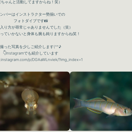
(ちゃんと活動してますからね！笑）
ンバーはインストラクター勢揃いでの
フォトダイブです📸
入り方が尋常じゃありませんでした（笑）
っていかないと身体も腕も鈍りますからね笑！
撮った写真を少しご紹介します(^^♪
👇Instagramでも紹介しています
w.instagram.com/p/DGAaWLnviek/?img_index=1