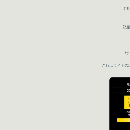
そも
部屋
た
これはライトの