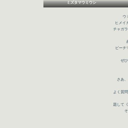
ミズタマウミウシ
ウ
ヒメイ
チャガラ
ビーチ
ぜひ
さあ、
よく質問
題して《
そ