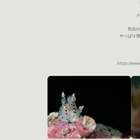
メ
気合の
やっぱり潜
https://ww