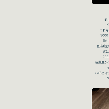
表
これを
500
曇り
色温度は
逆に
20
色温度が
（WBとは